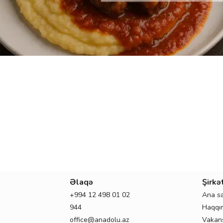
BUGÜNÜN BIZNES-LANÇI
SALATLAR
SENDVIÇLƏR
LAHMACUNLAR
TÜRK MƏTBƏXI ÇEŞIDLƏRI
PƏHRIZ YEMƏKLƏRI
QARNIRLƏR
KOMBO MENYULAR
SƏRINLƏŞDIRICI IÇKILƏR
Əlaqə
Şirkə
+994 12 498 01 02
Ana sə
944
Haqqı
office@anadolu.az
Vakans