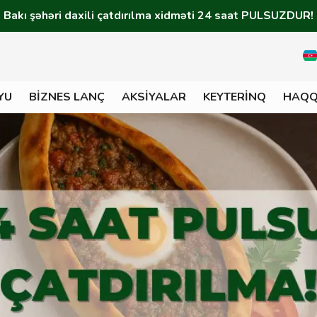
Bakı şəhəri daxili çatdırılma xidməti 24 saat PULSUZDUR!
YU
BIZNES LANÇ
AKSIYALAR
KEYTERINQ
HAQQ