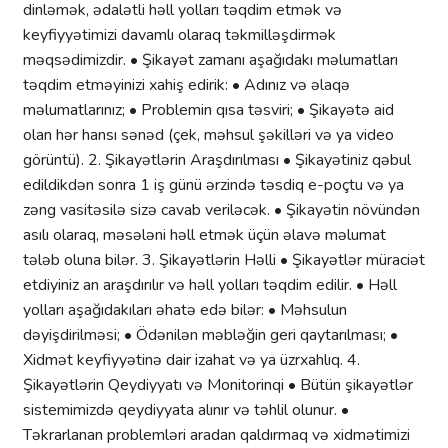
dinləmək, ədalətli həll yolları təqdim etmək və
keyfiyyətimizi davamlı olaraq təkmilləşdirmək
məqsədimizdir. • Şikayət zamanı aşağıdakı məlumatları
təqdim etməyinizi xahiş edirik: • Adınız və əlaqə
məlumatlarınız; • Problemin qısa təsviri; • Şikayətə aid
olan hər hansı sənəd (çek, məhsul şəkilləri və ya video
görüntü). 2.⁠ ⁠Şikayətlərin Araşdırılması • Şikayətiniz qəbul
edildikdən sonra 1 iş günü ərzində təsdiq e-poçtu və ya
zəng vasitəsilə sizə cavab veriləcək. • Şikayətin növündən
asılı olaraq, məsələni həll etmək üçün əlavə məlumat
tələb oluna bilər. 3.⁠ ⁠Şikayətlərin Həlli • Şikayətlər müraciət
etdiyiniz an araşdırılır və həll yolları təqdim edilir. • Həll
yolları aşağıdakıları əhatə edə bilər: • Məhsulun
dəyişdirilməsi; • Ödənilən məbləğin geri qaytarılması; •
Xidmət keyfiyyətinə dair izahat və ya üzrxahlıq. 4.⁠
⁠Şikayətlərin Qeydiyyatı və Monitorinqi • Bütün şikayətlər
sistemimizdə qeydiyyata alınır və təhlil olunur. •
Təkrarlanan problemləri aradan qaldırmaq və xidmətimizi