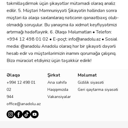
təkmilləşdirmək üçün şikayətlər mütəmadi olaraq analiz
edilir. 5.⁠ ⁠Müştəri Məmnuniyyəti Şikayətin həllindən sonra
müştəri ilə əlaqə saxlanılaraq nəticənin qənaətbəxş olub-
olmadığı soruşulur. Bu yanaşma ilə xidmət keyfiyyətimizi
artırmağı hədəfləyirik. 6.⁠ ⁠Əlaqə Məlumatları • Telefon:
+994 12 498 01 02 • E-poçt:
info@anadolu.az
• Sosial
media: @anadolu Anadolu olaraq hər bir şikayəti dəyərli
hesab edir və müştərilərimizin inamını qorumağa çalışırıq.
Bizə müraciət etdiyiniz üçün təşəkkür edirik!
Əlaqə
Şirkət
Məlumat
M
+994 12 498 01
Ana səhifə
Gizlilik siyasəti
Ş
02
Haqqımızda
Geri qaytarma siyasəti
X
944
Vakansiyalar
İ
office@anadolu.az