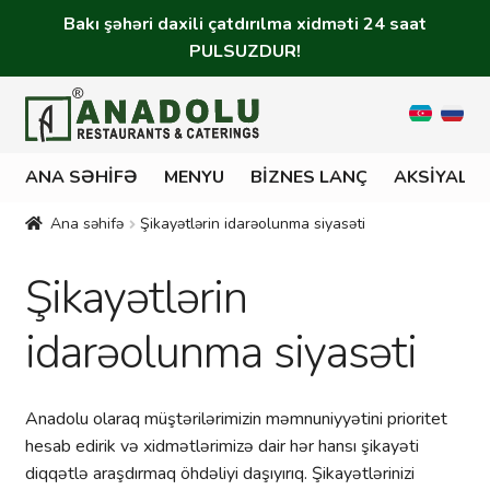
Bakı şəhəri daxili çatdırılma xidməti 24 saat
PULSUZDUR!
ANA SƏHIFƏ
MENYU
BIZNES LANÇ
AKSIYALA
Ana səhifə
Şikayətlərin idarəolunma siyasəti
Şikayətlərin
idarəolunma siyasəti
Anadolu olaraq müştərilərimizin məmnuniyyətini prioritet
hesab edirik və xidmətlərimizə dair hər hansı şikayəti
diqqətlə araşdırmaq öhdəliyi daşıyırıq. Şikayətlərinizi