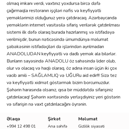
olmaq imkanı verdi, vaxtınız yoxdursa bircə dəfə
çağırmaqla restoranın işçiləri nəfis və keyfiyyətli
yeməklərimizi olduğunuz yerə çatdıracaq. Azərbaycanda
yeməklərin internet vasitəsilə sifariş verilərək çatdırılması
sistemi ilk dəfə olaraq burada hazırlanmış və istifadəyə
verilmişdir, bunun nəticəsində ümumdünya məlumat
şəbəkəsinin istifadəçiləri də işlərindən ayrılmadan
ANADOLUDAN keyfiyyətli və dadlı yemək ala bilərlər.
Bunların sayəsində ANADOLU öz sahəsində lider olub,
olur və olacaq və haqlı olaraq, öz adına insan üçün iki çox
vacib amili – SAĞLAMLIQ və UĞURu aid edir!!! Sizə tez
və keyfiyyətli xidmət göstərmək bizim borcumuzdur.
Şəhərin harasında olsanız, qısa bir müddətdə sifarişiniz
çatdırılacaq! Şəhərin xəritəsində yerləşdiyiniz yeri göstərin
və sifarişin nə vaxt çatdırılacağını öyrənin. ​
Əlaqə
Şirkət
Məlumat
M
+994 12 498 01
Ana səhifə
Gizlilik siyasəti
Ş