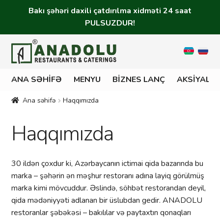
Bakı şəhəri daxili çatdırılma xidməti 24 saat
PULSUZDUR!
ANA SƏHIFƏ
MENYU
BIZNES LANÇ
AKSIYALA
Ana səhifə
Haqqımızda
Haqqımızda
30 ildən çoxdur ki, Azərbaycanın ictimai qida bazarında bu
marka – şəhərin ən məşhur restoranı adına layiq görülmüş
marka kimi mövcuddur. Əslində, söhbət restorandan deyil,
qida mədəniyyəti adlanan bir üslubdan gedir. ANADOLU
restoranlar şəbəkəsi – bakılılar və paytaxtın qonaqları