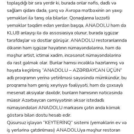
toplaşdığı bir sıra yerdir ki, burada onlar nəfis, dadlı və
sağlam qidanı dada, şərq və Avropa mətbəxinin ən yaxşı
yeməkləri ilə tanış ola bilərlər. Qonaqlarına ləzzətli
yeməklər təqdim edən yerdən başqa, ANADOLU həm də
KLUB anlayışı ilə də assosiasiya olunur, burada işgüzar
tərəfdaşlar və dostlar görüşür. ANADOLU restoranlarında
ölkənin həm işgüzar həyatının nümayəndələrinə, həm də
məşhur artist, ictimai xadim, incəsənət nümayəndələrinə
də rast gəlmək olar. Bunlar hamısı incəliklə hazırlanmış və
həyata keçirilmiş “ANADOLU – AZƏRBAYCAN ÜÇÜN”
adlı proqramın yerinə yetirilməsi sayəsində mümkündür, bu
proqrama həm geniş xeyriyyə fəaliyyəti, həm də çoxsaylı
mesenat aksiyalar daxildir, bunların hamısının nəticəsində
müasir Azərbaycan cəmiyyətinin əksər istedadlı
nümayəndələri ANADOLU markasını çətin anda kömək
göstərə bilən dostu hesab edir.
Qüsursuz işləyən “KEYTERİNQ” sistemi (yeməklərin ev və
iş yerlərinə çatdırılması) ANADOLUya məşhur restoran