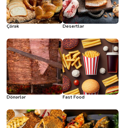
Çörək
Desertlər
Dönərlər
Fast Food