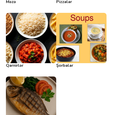
Məzə
Pizzalar
Qarnirlər
Şorbalar