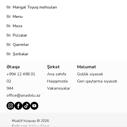
Mangal Toyuq məhsuları
Menu
Məzə
Pizzalar
Qarnirlər
Şorbalar
Əlaqə
Şirkət
Məlumat
M
+994 12 498 01
Ana səhifə
Gizlilik siyasəti
Ş
02
Haqqımızda
Geri qaytarma siyasəti
X
944
Vakansiyalar
İ
office@anadolu.az
Müəllif hüququ © 2026.
Fiziki şəxs
Xəlilov Fikrət