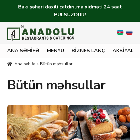
Bakı şəhəri daxili çatdırılma xidməti 24 saat
PULSUZDUR!
ANA SƏHIFƏ
MENYU
BIZNES LANÇ
AKSIYALA
Ana səhifə
Bütün məhsullar
Bütün məhsullar