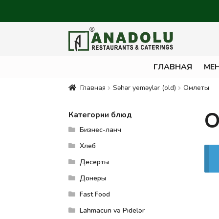
ГЛАВНАЯ
МЕ
Главная
Səhər yeməylər (old)
Омлеты
О
Категории блюд
Бизнес-ланч
Хлеб
Десерты
Донеры
Fast Food
Lahmacun və Pidelər