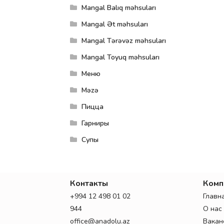
Mangal Balıq məhsuları
Mangal Ət məhsuları
Mangal Tərəvəz məhsuları
Mangal Toyuq məhsuları
Меню
Məzə
Пицца
Гарниры
Супы
Контакты
Комп
+994 12 498 01 02
Главн
944
О нас
office@anadolu.az
Вакан