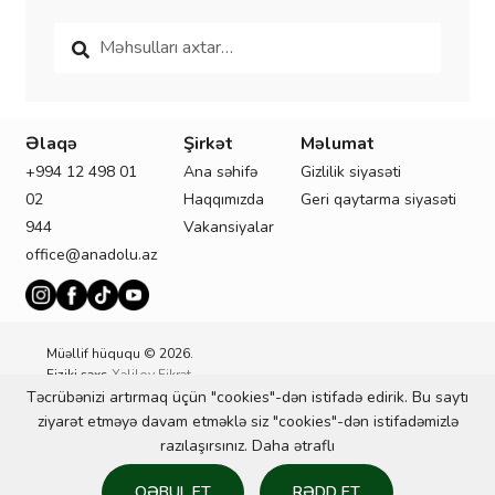
Search
Search
for:
Əlaqə
Şirkət
Məlumat
M
+994 12 498 01
Ana səhifə
Gizlilik siyasəti
Ş
02
Haqqımızda
Geri qaytarma siyasəti
X
944
Vakansiyalar
İ
office@anadolu.az
Müəllif hüququ © 2026.
Fiziki şəxs
Xəlilov Fikrət
Rza oğlu
tərəfindən
ilə.
Təcrübənizi artırmaq üçün "cookies"-dən istifadə edirik. Bu saytı
VÖEN:
1700258842
.
ziyarət etməyə davam etməklə siz "cookies"-dən istifadəmizlə
razılaşırsınız.
Daha ətraflı
0
QƏBUL ET
RƏDD ET