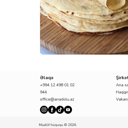
Əlaqə
Şirkə
+994 12 498 01 02
Ana sə
944
Haqqı
office@anadolu.az
Vakans
Müəllif hüququ © 2026.