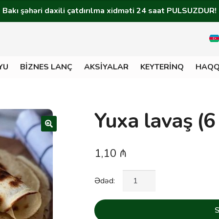
Bakı şəhəri daxili çatdırılma xidməti 24 saat PULSUZDUR!
YU
BIZNES LANÇ
AKSIYALAR
KEYTERINQ
HAQQ
Yuxa lavaş (6
1,10
₼
Yuxa
Ədəd:
lavaş
(6
S
əd)