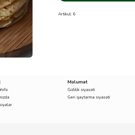
quantity
Artikul:
6
t
Məlumat
hifə
Gizlilik siyasəti
mızda
Geri qaytarma siyasəti
iyalar