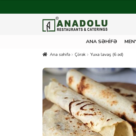
ANA SƏHIFƏ
MEN
Ana səhifə
Çörək
Yuxa lavaş (6 əd)