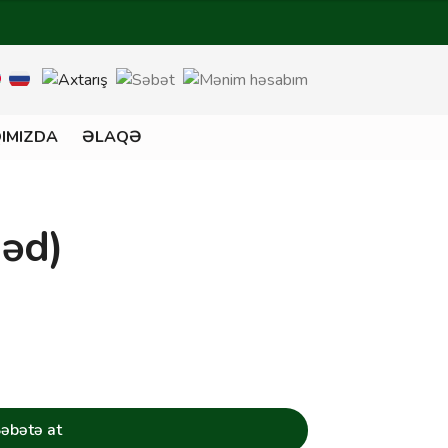
IMIZDA
ƏLAQƏ
 əd)
əbətə at